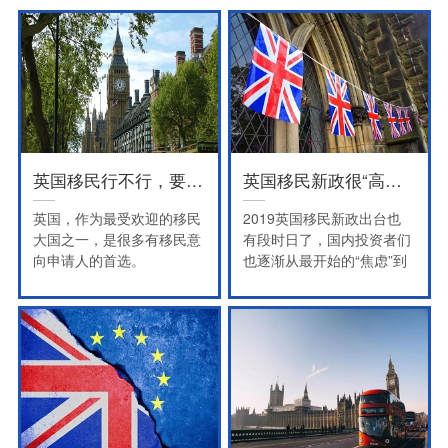
英国移民行不行，要看你选择的方式对不对！
英国移民新政很“高傲”？其实并不！
英国，作为最受欢迎的移民
2019英国移民新政出台也
大国之一，是很多有移民意
有段时日了，国内投资者们
向申请人的首选。
也逐渐从最开始的“焦虑”到
如今逐渐适应，开始认真解
读消化新政。
概括来说，创业签证和创新
者签证，5万英镑的超低准
入门槛的确吸引了不少投资
者的目光，但是两种申请都
需要先得到英国内政部认可
的担保机构背书，才能进行