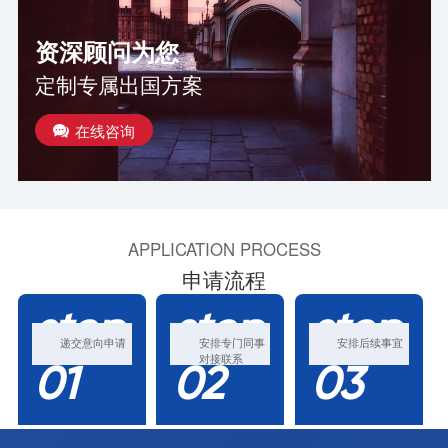
资深顾问为您
定制专属出国方案
在线咨询
APPLICATION PROCESS
申请流程
step
step
step
递交意向申请
安排专门同事
安排后续事宜
对接联系
01
02
03