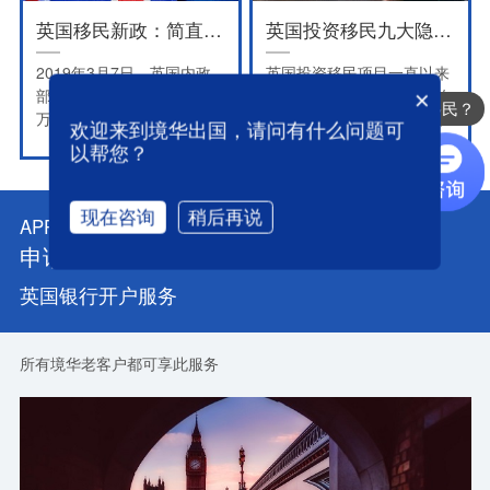
下一步签证申请。
英国移民新政：简直是留学生的福音！
英国投资移民九大隐藏属性
2019年3月7日，英国内政
英国投资移民项目一直以来
部官网发布新政公告，将20
都是咱们境华出国老牌且传
×
办理哪些国家的移民？
万英镑企业家移民更新为创
统的移民项目，在大家心中
欢迎来到境华出国，请问有什么问题可
新类移民，投资额降低为5
的地位颇高，今天为大家来
以帮您？
万英镑。新的创新类移民申
揭开她的一些不轻易被人发
请周期为3+3+3……且如果
觉的属性
满足新政要求的条件，3年
现在咨询
稍后再说
APPLICATION CONDITIONS
即可申请永居。跟原先企业
申请条件
家移民的申请周期（平均为
5年可申请永居）相比，时
英国银行开户服务
间明显缩短，对移民监时间
有顾虑的投资人来说，将更
为方便快捷。
所有境华老客户都可享此服务