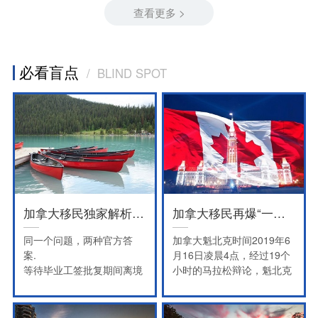
查看更多 >
必看盲点
/ BLIND SPOT
加拿大移民独家解析之毕业工签
加拿大移民再爆“一刀切”！你还在犹豫手里的机会吗？
同一个问题，两种官方答
加拿大魁北克时间2019年6
案.
月16日凌晨4点，经过19个
等待毕业工签批复期间离境
小时的马拉松辩论，魁北克
再入境能否继续合法工作？
议会以62:42通过Bill 9（9
号法案），意味着政府取消
所有2018年8月2日前提交