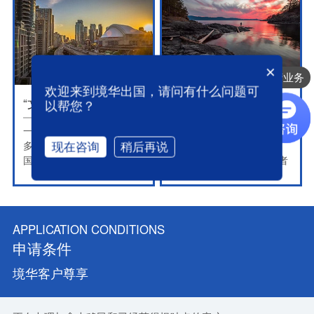
的大约16,000份移民申请，
包括申请人家属在内的
50,000人受到影响，其中有
的积案甚至长达14年（包括
×
一些早在2005年申请的
境华出国的主营业务
人）。
欢迎来到境华出国，请问有什么问题可
“文体”的春天已经到来~加拿大自雇移民专为你们开放！
念完硕士就给绿卡，这么好的机会只在加拿大！
以帮您？
一直以来，加拿大以其多种
作为世界上有名的“移民国
多样的移民政策吸引着各个
家”，加拿大有很大一部分
现在咨询
稍后再说
国家的人。
加拿大人本身就是移民或者
英语好，工作经验符合加拿
移二代，他们来自世界上
大各个项目要求的申请人，
6、70个国家，通过投资移
早已通过技术移民去了加拿
民/省提名通道，还有技术
大；有管理经验，且具备一
移民、依亲移民通道等等来
APPLICATION CONDITIONS
定资产的高管及企业主们，
到加拿大。
申请条件
也早已通过投资及创业移民
曾经有相关调查显示，相较
也完成了自己的移民梦想。
于其他国家，加拿大意向留
境华客户尊享
学生移民倾向最强烈，近
1/3的留加意向学生表示将
在毕业后考虑移民，而且留