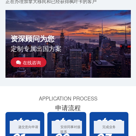
正在办理加拿大移民和已经获得枫叶卡的客户
加学生构成低龄化趋势明
显。
资深顾问为您
定制专属出国方案
在线咨询
APPLICATION PROCESS
申请流程
step
step
step
递交意向申请
安排同事对接
完成业务
联系