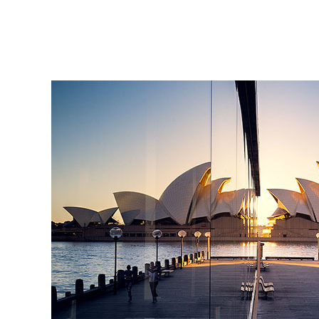
营理念相关的商务发展并满足他们的风险
响。18
投资协议的要求。
新的打分系
人，及部
此外，申请人还必须从澳大利亚风险投资
邀请的4
协会（AVCAL）旗下的会员基金处取得超
过100万澳元风险投资资金，为企业初创或
现有18
在澳大利亚高价值经营理念的产品商业化
之前无
提供资金。
雇主培训费