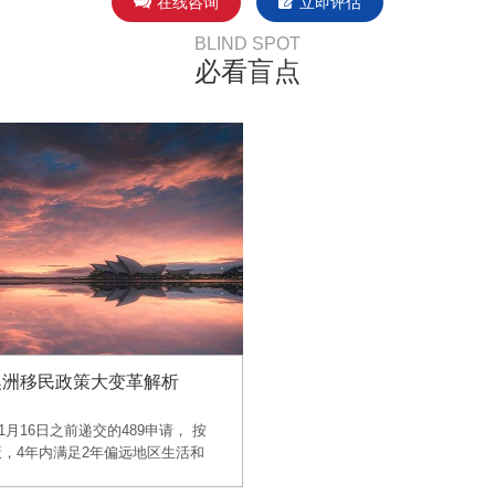
在线咨询
立即评估
BLIND SPOT
必看盲点
9澳洲移民政策大变革解析
11月16日之前递交的489申请， 按
，4年内满足2年偏远地区生活和
可转887PR，不受新政3年限制影