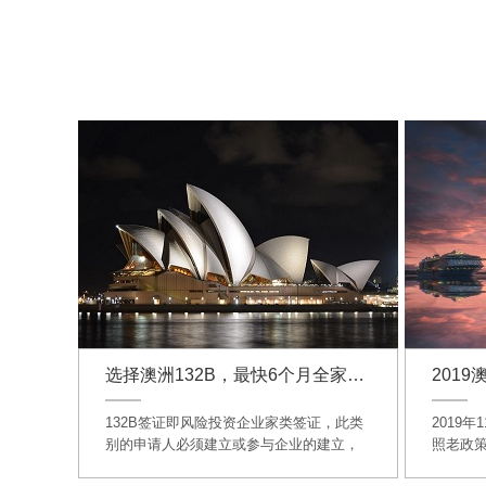
选择澳洲132B，最快6个月全家直获PR
201
132B签证即风险投资企业家类签证，此类
2019年
别的申请人必须建立或参与企业的建立，
照老政策
产品商业化或与有望成为澳洲高价值的经
工作，即