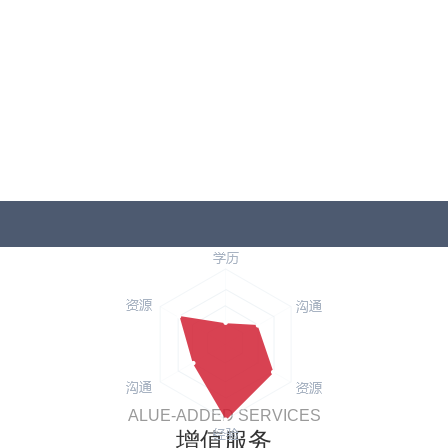
ALUE-ADDED SERVICES
增值服务