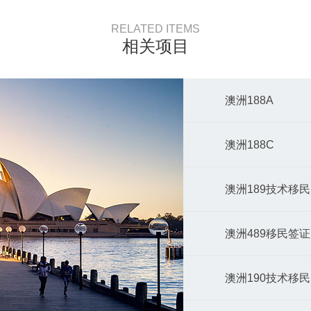
7申请人，均一步到位是PR。
RELATED ITEMS
统适用于所有189/190/491申请
相关项目
分未在2019年11月16日之前获得
89申请人。
7申请人，如果在2019年11月16日
法递签证申请，移民局会酌情给予
澳洲188A
的退换（case by case）。
澳洲188C
澳洲189技术移民
澳洲489移民签证
澳洲190技术移民