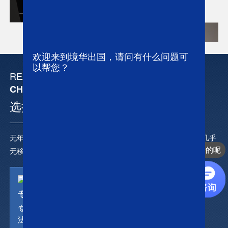
上海 | 王影（Yvonne）
欢迎来到境华出国，请问有什么问题可
以帮您？
REASONS FOR
CHOOSING JINGHUA
选择境华的理由
在线咨询
你们是怎么收费的呢
无年龄限制、语言要求，无需打分，无背景要求，投资灵活，几乎
无移民监；资产要求：500万澳币
上海 | 叶帆（Kelly）
境华出国的主营业务
专业团队
专属律师团队，提供全方位
法律咨询