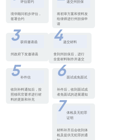
评估签约
递交州担保
境华顾问初步评估，
将初审方案和资料发
签署合约
给律师进行州担保申
请
3
4
获得邀请函
递交材料
州政府下发邀请函
拿到州担保后，进行
全套材料制作并递交
5
6
补件信
面试或免面试
收到补料通知后，按
补件后，收到面试或
照移民官要求进行材
者免面试的进展通知
料的更新和补充
7
体检及无犯罪
证明
材料补齐后会收到体
检及提供无犯罪的通
知