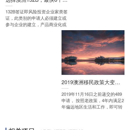
132B签证即风险投资企业家类签
证，此类别的申请人必须建立或
参与企业的建立，产品商业化或
与有望成为澳洲高价值的经营理
念相关的商务发展并满足他们的
风险投资协议的要求。
此外，申请人还必须从澳大利亚
风险投资协会（AVCAL）旗下的
会员基金处取得超过100万澳元
2019澳洲移民政策大变革解析
风险投资资金，为企业初创或在
澳大利亚高价值经营理念的产品
2019年11月16日之前递交的489
商业化提供资金。
申请， 按照老政策，4年内满足2
年偏远地区生活和工作，即可转
887PR，不受新政3年限制影
响。187申请人，均一步到位是
PR。