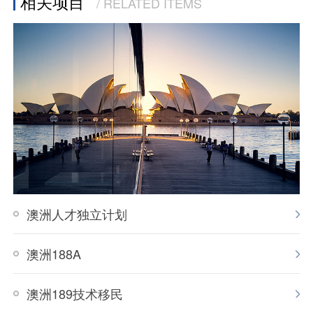
相关项目
/ RELATED ITEMS
新的打分系统适用于所有
189/190/491申请人，及部分未在
2019年11月16日之前获得邀请的
489申请人。
现有187申请人，如果在2019年
11月16日之前无法递签证申请，
移民局会酌情给予雇主培训费的
退换（case by case）。
澳洲人才独立计划
澳洲188A
澳洲189技术移民