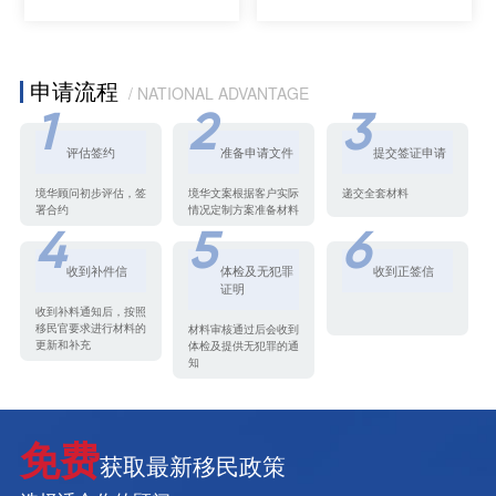
申请流程
/ NATIONAL ADVANTAGE
1
2
3
评估签约
准备申请文件
提交签证申请
境华顾问初步评估，签
境华文案根据客户实际
递交全套材料
署合约
情况定制方案准备材料
4
5
6
收到补件信
体检及无犯罪
收到正签信
证明
收到补料通知后，按照
移民官要求进行材料的
材料审核通过后会收到
更新和补充
体检及提供无犯罪的通
知
免费
获取最新移民政策