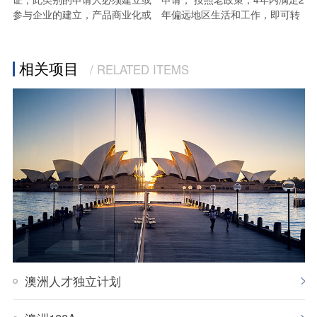
参与企业的建立，产品商业化或
年偏远地区生活和工作，即可转
与有望成为澳洲高价值的经营理
887PR，不受新政3年限制影
念相关的商务发展并满足他们的
响。187申请人，均一步到位是
风险投资协议的要求。
PR。
相关项目
/ RELATED ITEMS
新的打分系统适用于所有
此外，申请人还必须从澳大利亚
189/190/491申请人，及部分未
风险投资协会（AVCAL）旗下的
在2019年11月16日之前获得邀
会员基金处取得超过100万澳元
请的489申请人。
风险投资资金，为企业初创或在
澳大利亚高价值经营理念的产品
现有187申请人，如果在2019年
商业化提供资金。
11月16日之前无法递签证申请，
移民局会酌情给予雇主培训费的
退换（case by case）。
澳洲人才独立计划