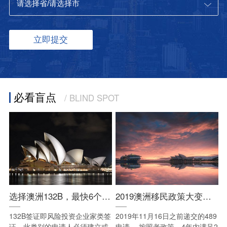
必看盲点
/ BLIND SPOT
选择澳洲132B，最快6个月全家直获PR
2019澳洲移民政策大变革解析
132B签证即风险投资企业家类签
2019年11月16日之前递交的489
证，此类别的申请人必须建立或
申请， 按照老政策，4年内满足2