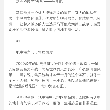
欧洲移民界“黑马”——马耳他
马耳他是一个让人流连忘返的国度：宜人的地理气
候、丰厚的文化底蕴、优质的英联邦教育、优越的养老环
境……让越来越多的人士选择马耳他成为第二故乡，感受
别样的地中海风情、融入惬意的地中海生活。
01
地中海之心，宜居国度
7000多年的历史遗迹，难以计数的恢宏教堂，一望
无际的蓝色海岸线，闻名世界的天然良港，广袤的田园风
景……可以说，集美貌与才华于一身的这个国家，就像一
个不为人知、独自生长的世外桃源，所以马耳他也被誉为
是“欧洲的后花园”，“地中海的心脏”。
马耳他是位于地中海中心地区的岛国，因此拥有典型
的地中海气候，对于养老、度假、生活起居都非常适宜。