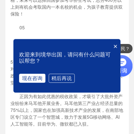
上则有机会考取国内一本名校的机会，为孩子教育提供双
保险！
05
低税率，外企云集
×
办理哪些国家的移民？
马耳他是名副其实的低税率国家，企业所得税低至
欢迎来到境华出国，请问有什么问题可
以帮您？
5%，无净财富税，无遗产税，无赠与税，无不动产税。
对于想在马耳他创业的人而言，马耳他不仅有利好的税收
政策，还可以享受欧盟关税补贴，堪称是世界级的避税天
现在咨询
稍后再说
堂。
正因为有如此优惠的税收政策，才吸引了大批外资产
业纷纷来马耳他开展业务。马耳他第三产业占经济总量的
75%以上，国家也在加强高新技术产业的发展，在南部地
区专门设立了一个智慧城，致力于发展5G移动网络、AI
人工智能等。目前华为、微软都已入驻。