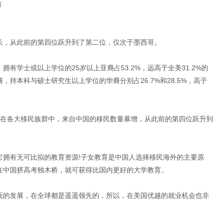
人居首
增长，从此前的第四位跃升到了第二位，仅次于墨西哥。
有学士或以上学位的25岁以上亚裔占53.2%，远高于全美31.2%的
持本科与硕士研究生以上学位的华裔分别占26.7%和28.5%，高于
年，在各大移民族群中，来自中国的移民数量暴增，从此前的第四位跃升到
?
它拥有无可比拟的教育资源!子女教育是中国人选择移民海外的主要原
需在中国挤高考独木桥，就可获得比国内更好的大学教育。
面的发展，在全球都是遥遥领先的，所以，在美国优越的就业机会也非