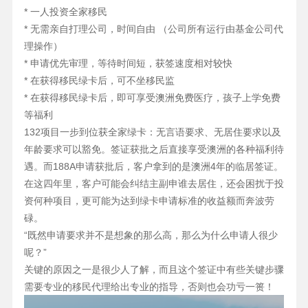
* 一人投资全家移民
* 无需亲自打理公司，时间自由 （公司所有运行由基金公司代
理操作）
* 申请优先审理，等待时间短，获签速度相对较快
* 在获得移民绿卡后，可不坐移民监
* 在获得移民绿卡后，即可享受澳洲免费医疗，孩子上学免费
等福利
132项目一步到位获全家绿卡：无言语要求、无居住要求以及
年龄要求可以豁免。签证获批之后直接享受澳洲的各种福利待
遇。而188A申请获批后，客户拿到的是澳洲4年的临居签证。
在这四年里，客户可能会纠结主副申谁去居住，还会困扰于投
资何种项目，更可能为达到绿卡申请标准的收益额而奔波劳
碌。
“既然申请要求并不是想象的那么高，那么为什么申请人很少
呢？”
关键的原因之一是很少人了解，而且这个签证中有些关键步骤
需要专业的移民代理给出专业的指导，否则也会功亏一篑！