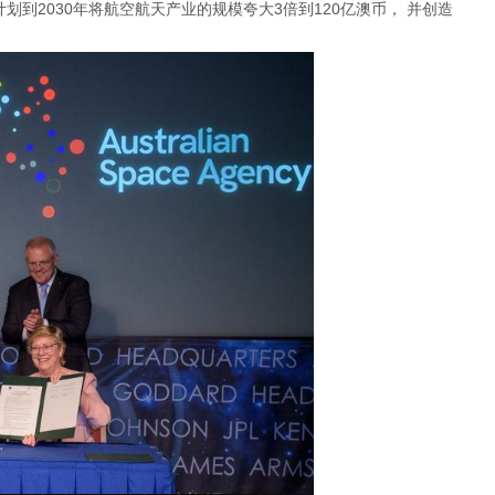
到2030年将航空航天产业的规模夸大3倍到120亿澳币， 并创造