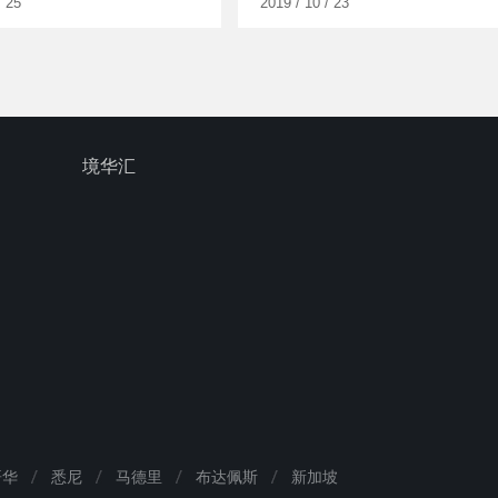
/ 25
2019 / 10 / 23
境华汇
哥华
悉尼
马德里
布达佩斯
新加坡