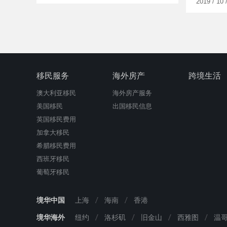
2019 / 10 
移民服务
海外房产
跨境生活
澳大利亚移民
海外房产服务
美国移民
出国移民信息
英国移民费用
加拿大移民
希腊移民费用
西班牙移民
葡萄牙移民
境华中国
上海
海南
香港
境华海外
纽约
洛杉矶
旧金山
西雅图
温