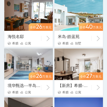
26
40
全价
万美元
全价
万美元
海悦名邸
米岛-皓蓝苑
希腊
公寓
希腊
别墅
26
27
全价
万美元
全价
万美元
境华甄选---半岛七号
【新房】希腊-海滨新苑
希腊
公寓
希腊
公寓