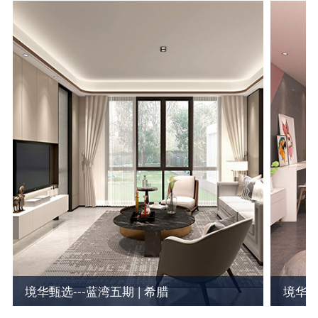
境华甄选---蓝湾五期 | 希腊
境华独