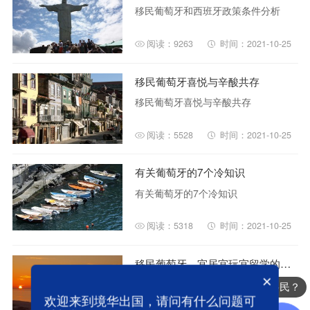
移民葡萄牙和西班牙政策条件分析
阅读：9263
时间：2021-10-25
移民葡萄牙喜悦与辛酸共存
移民葡萄牙喜悦与辛酸共存
阅读：5528
时间：2021-10-25
有关葡萄牙的7个冷知识
有关葡萄牙的7个冷知识
阅读：5318
时间：2021-10-25
移民葡萄牙，宜居宜玩宜留学的波尔图
×
移民葡萄牙，宜居宜玩宜留学的波尔
办理哪些国家的移民？
图
欢迎来到境华出国，请问有什么问题可